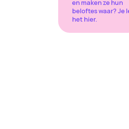
en maken ze hun
beloftes waar? Je 
het hier.