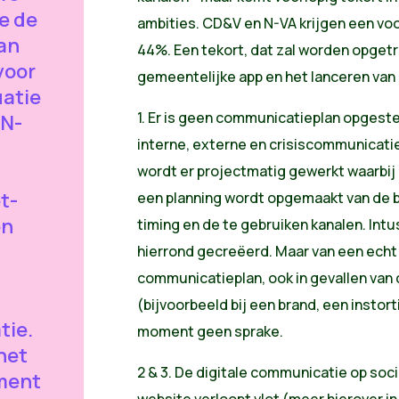
e de
ambities. CD&V en N-VA krijgen een voor
an
44%. Een tekort, dat zal worden opget
voor
gemeentelijke app en het lanceren van
uatie
1. Er is geen communicatieplan opgest
 N-
interne, externe en crisiscommunicati
wordt er projectmatig gewerkt
waarbij
t-
een planning wordt opgemaakt van de 
en
timing en de te gebruiken kanalen
. Int
hierrond gecreëerd. Maar van een ech
communicatieplan, ook in gevallen van
(bijvoorbeeld bij een brand, een instort
ie.
moment geen sprake.
het
2 & 3. De digitale communicatie op soc
ment
website verloopt vlot (meer hierover in