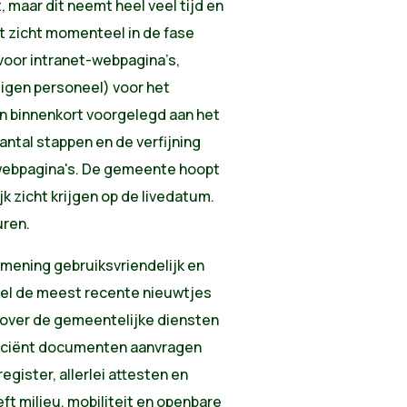
 maar dit neemt heel veel tijd en
t zicht momenteel in de fase
voor intranet-webpagina’s,
igen personeel) voor het
n binnenkort voorgelegd aan het
ntal stappen en de verfijning
 webpagina's. De gemeente hoopt
jk zicht krijgen op de livedatum.
uren.
 mening gebruiksvriendelijk en
nkel de meest recente nieuwtjes
 over de gemeentelijke diensten
efficiënt documenten aanvragen
egister, allerlei attesten en
eft milieu, mobiliteit en openbare