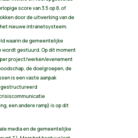
lopige score van 3.5 op 8, of
rokken door de uitwerking van de
 het nieuwe intranetsysteem.
eld waarin de gemeentelijke
e wordt gestuurd. Op dit moment
 per project/werken/evenement
boodschap, de doelgroepen, de
ussen is een vaste aanpak
t gestructureerd
 crisiscommunicatie
ing, een andere ramp) is op dit
iale media en de gemeentelijke
 punt 7.). Maar het bestuur laat