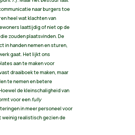
tcommunicatie naar burgers toe
ren heel wat klachten van
oners laattijdig of niet op de
die zouden plaatsvinden. De
t in handen nemen en sturen,
erk gaat. Het lijkt ons
ates aan te maken voor
vast draaiboek te maken, maar
den te nemen en betere
oewel de kleinschaligheid van
ormt voor een
fully
steringen in meer personeel voor
weinig realistisch gezien de