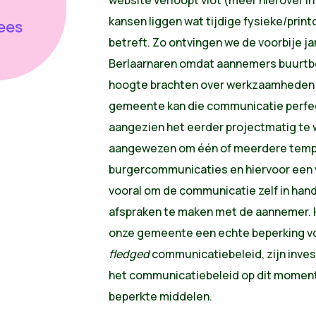
kansen liggen wat tijdige fysieke/prin
lees
betreft. Zo ontvingen we de voorbije ja
Berlaarnaren omdat aannemers buurtbew
hoogte brachten over werkzaamheden 
gemeente kan die communicatie perfec
aangezien het eerder projectmatig te w
aangewezen om één of meerdere templ
burgercommunicaties en hiervoor een 
vooral om de communicatie zelf in han
afspraken te maken met de aannemer. H
onze gemeente een echte beperking v
fledged
communicatiebeleid, zijn inve
het communicatiebeleid op dit moment 
beperkte middelen.