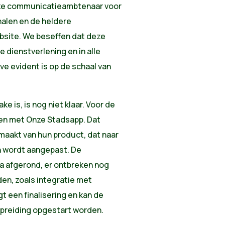
onze communicatieambtenaar voor
nalen en de heldere
site. We beseffen dat deze
 dienstverlening en in alle
ve evident is op de schaal van
ke is, is nog niet klaar.
Voor de
en met Onze Stadsapp. Dat
maakt van hun product, dat naar
n wordt aangepast.
De
na afgerond, er ontbreken nog
en, zoals integratie met
gt een finalisering en kan de
preiding opgestart worden.