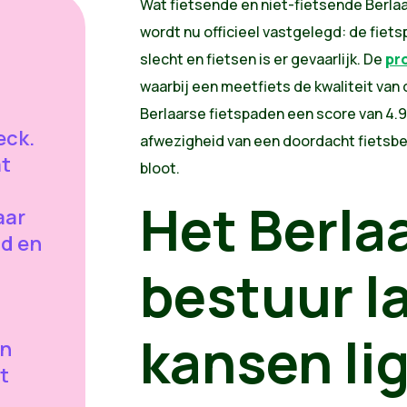
Wat fietsende en niet-fietsende Berlaa
wordt nu officieel vastgelegd: de fietsp
slecht en fietsen is er gevaarlijk. De
pr
waarbij een meetfiets de kwaliteit van
Berlaarse fietspaden een score van 4.9 o
eck.
afwezigheid van een doordacht fietsbele
at
bloot.
Het Berla
aar
d en
bestuur l
kansen li
an
t