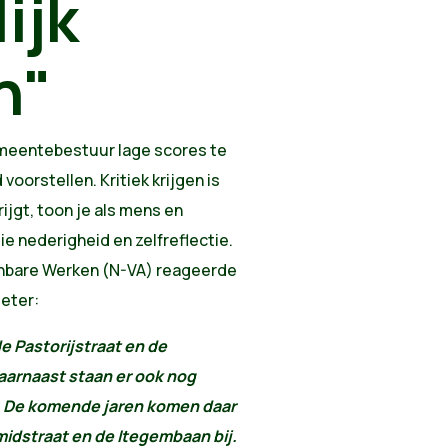
ijk
n"
gemeentebestuur lage scores te
 voorstellen. Kritiek krijgen is
ijgt, toon je als mens en
ie nederigheid en zelfreflectie.
enbare Werken (N-VA) reageerde
meter:
de Pastorijstraat en de
arnaast staan er ook nog
g. De komende jaren komen daar
idstraat en de Itegembaan bij.