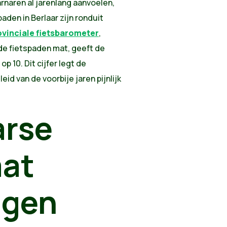
rnaren al jarenlang aanvoelen,
aden in Berlaar zijn ronduit
ovinciale fietsbarometer
,
 de fietspaden mat, geeft de
p 10. Dit cijfer legt de
id van de voorbije jaren pijnlijk
arse
aat
ggen