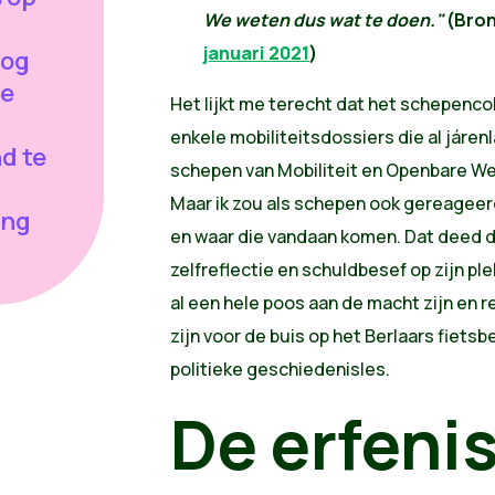
We weten dus wat te doen."
(Bro
januari 2021
)
oog
ne
Het lijkt me terecht dat het schepenco
enkele mobiliteitsdossiers die al járenl
nd te
schepen van Mobiliteit en Openbare W
n
Maar ik zou als schepen ook gereageer
ing
en waar die vandaan komen. Dat deed d
zelfreflectie en schuldbesef op zijn p
al een hele poos aan de macht zijn en 
zijn voor de buis op het Berlaars
fietsbe
politieke geschiedenisles.
De erfenis