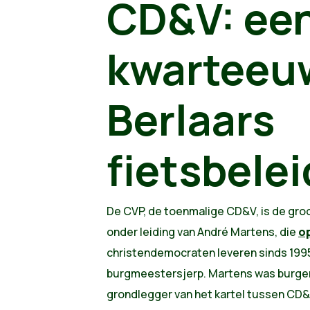
CD&V: ee
kwarteeu
Berlaars
fietsbelei
De CVP, de toenmalige CD&V, is de groot
onder leiding van André Martens, die
op
christendemocraten leveren sinds 199
burgmeestersjerp. Martens was burge
grondlegger van het kartel tussen CD&V