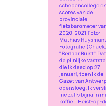
schepencollege en
scores van de
provinciale
fietsbarometer va
2020-2021.Foto:
Mathias Huysman
Fotografie (Chuck
"Berlaar Buist". Dat
de pijnlijke vastste
die ik deed op 27
januari, toen ik de
Gazet van Antwer
opensloeg. Ik versl
me zelfs bijna in m
koffie. "Heist-op-