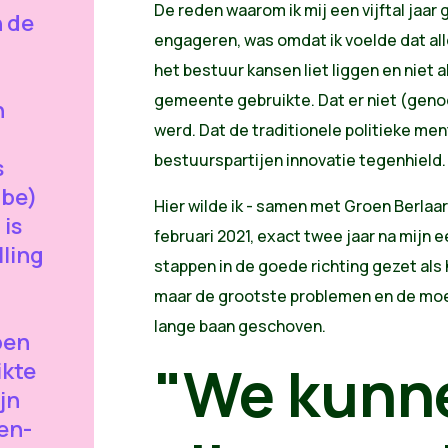
De reden waarom ik mij een vijftal jaar 
 de
engageren, was omdat ik voelde dat alle
het bestuur kansen liet liggen en niet a
gemeente gebruikte. Dat er niet (geno
n
werd. Dat de traditionele politieke ment
bestuurspartijen innovatie tegenhield.
s
.be)
Hier wilde ik - samen met Groen Berlaar 
 is
februari 2021, exact twee jaar na mijn 
lling
stappen in de goede richting gezet als
maar de grootste problemen en de moe
lange baan geschoven.
pen
"We kunne
ikte
ijn
den-