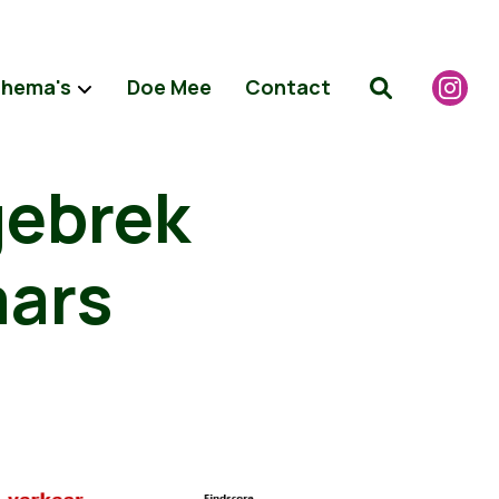
hema's
Doe Mee
Contact
gebrek
aars