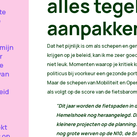
alles tegel
te
aanpakke
e
Dat het pijnlijk is om als schepen en 
 mijn
r
krijgen op je beleid, kan ik me zeer goed
e
niet leuk. Momenten waarop je kritiek kr
van
politicus bij voorkeur een gezonde port
Maar de schepen van Mobiliteit en Op
eid
als volgt op de score van de fietsbaro
"
Dit jaar worden de fietspaden in 
Hemelshoek nog heraangelegd. Da
kleinere projecten op de plannin
kt
nog grote werven op de N10, de Sm
s op