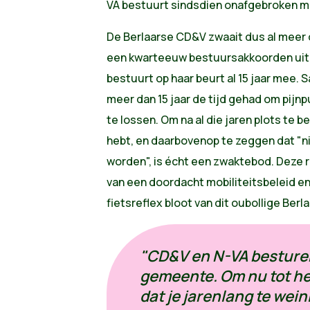
VA bestuurt sindsdien onafgebroken m
De Berlaarse
CD&V zwaait dus al meer da
een kwarteeuw bestuursakkoorden uit. 
bestuurt op haar beurt al 15 jaar mee.
meer dan 15 jaar de tijd gehad om pijnp
te lossen.
Om na al die jaren plots te b
hebt, en daarbovenop te zeggen dat "ni
worden", is écht een zwaktebod. Deze 
van een doordacht mobiliteitsbeleid e
fietsreflex bloot van dit oubollige Berl
"CD&V en N-VA besturen 
gemeente. Om nu tot he
dat je jarenlang te wei