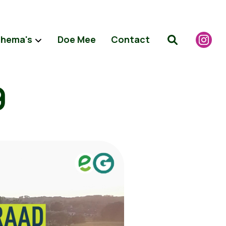
hema's
Doe Mee
Contact
9