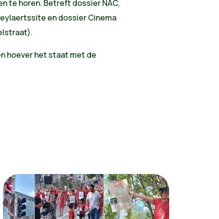
n te horen. Betreft dossier NAC,
teylaertssite en dossier Cinema
lstraat).
n hoever het staat met de