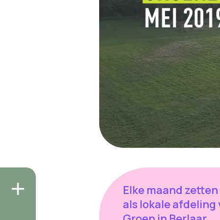
Elke maand zetten
als lokale afdeling
Groen in Berlaar