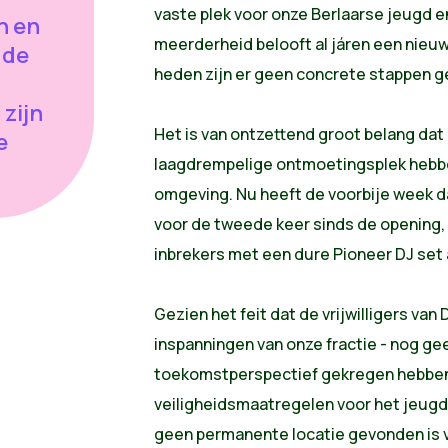
vaste plek voor onze Berlaarse jeugd e
n en
meerderheid belooft al járen een nieu
 de
heden zijn er geen concrete stappen 
zijn
Het is van ontzettend groot belang dat
e
laagdrempelige ontmoetingsplek hebbe
omgeving. Nu heeft de voorbije week d
voor de tweede keer sinds de opening
inbrekers met een dure Pioneer DJ set 
Gezien het feit dat de vrijwilligers van
inspanningen van onze fractie - nog g
toekomstperspectief gekregen hebben,
veiligheidsmaatregelen voor het jeugdh
geen permanente locatie gevonden is v