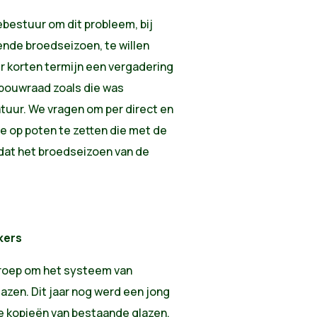
bestuur om dit probleem, bij
nde broedseizoen, te willen
r korten termijn een vergadering
dbouwraad zoals die was
tuur. We vragen om per direct en
op poten te zetten die met de
 dat het broedseizoen van de
kers
proep om het systeem van
lazen. Dit jaar nog werd een jong
te kopieën van bestaande glazen,