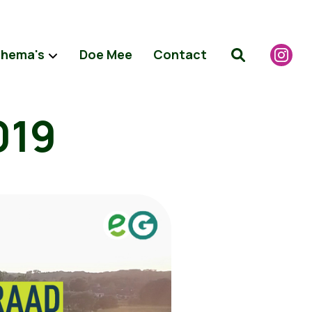
hema's
Doe Mee
Contact
019