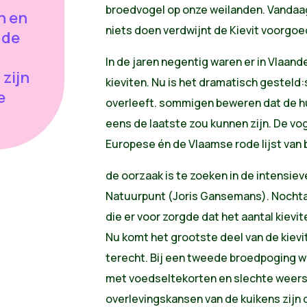
broedvogel op onze weilanden. Vandaag 
n en
niets doen verdwijnt de Kievit voorgoe
 de
In de jaren negentig waren er in Vlaan
zijn
kieviten. Nu is het dramatisch gesteld:
e
overleeft. sommigen beweren dat de hu
eens de laatste zou kunnen zijn. De vog
Europese én de Vlaamse rode lijst van
de oorzaak is te zoeken in de intensie
Natuurpunt (Joris Gansemans). Nochta
die er voor zorgde dat het aantal kievi
Nu komt het grootste deel van de kiev
terecht. Bij een tweede broedpoging 
met voedseltekorten en slechte weer
overlevingskansen van de kuikens zijn d