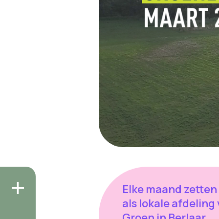
Elke maand zetten
als lokale afdeling
Groen in Berlaar