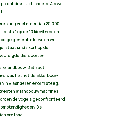
is dat drastisch anders. Als we
d.
deren nog veel meer dan 20.000
slechts 1 op de 10 kievitnesten
idige generatie kieviten wel
el staat sinds kort op de
 bedreigde diersoorten.
vere landbouw. Dat zegt
ns was het net de akkerbouw
ten in Vlaanderen enorm steeg.
itnesten in landbouwmachines
worden de vogels geconfronteerd
somstandigheden. De
an erg laag.