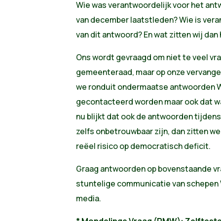
Wie was verantwoordelijk voor het an
van december laatstleden? Wie is vera
van dit antwoord? En wat zitten wij dan
Ons wordt gevraagd om niet te veel vra
gemeenteraad, maar op onze vervangend
we ronduit ondermaatse antwoorden W
gecontacteerd worden maar ook dat was
nu blijkt dat ook de antwoorden tijden
zelfs onbetrouwbaar zijn, dan zitten 
reëel risico op democratisch deficit.
Graag antwoorden op bovenstaande vra
stuntelige communicatie van schepen Wi
media.
* Mondelinge Vraag (RMW):
Zelftest