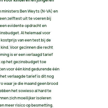
en ministers Ben Weyts (N-VA) en
n zelftest uit te voeren bij
 geen evidente opdracht en
zinsbudget. Al helemaal voor
kostprijs van een test bij de
 kind. Voor gezinnen die recht
ng is er een verlaagd tarief
k op het gezinsbudget toe
ten voor één kind gedurende één
het verlaagde tarief is dit nog
uro waar je die maand geen brood
ebben het sowieso al hard te
nnen zich moeilijker isoleren
pen meer risico op besmetting.