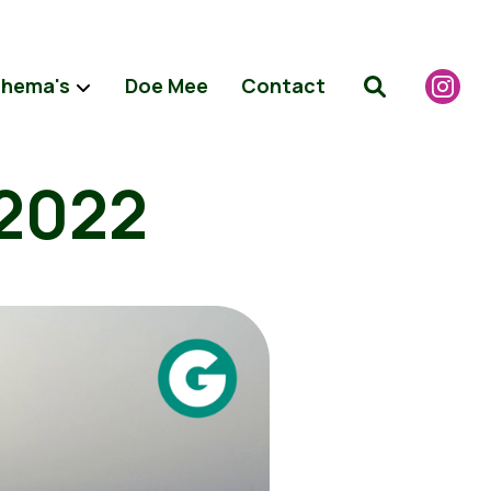
hema's
Doe Mee
Contact
 2022