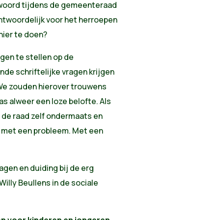
twoord tijdens de gemeenteraad
ntwoordelijk voor het herroepen
 hier te doen?
gen te stellen op de
e schriftelijke vragen krijgen
e zouden hierover trouwens
 alweer een loze belofte. Als
s de raad zelf ondermaats en
we met een probleem. Met een
gen en duiding bij de erg
lly Beullens in de sociale
en voor kinderen en jongeren