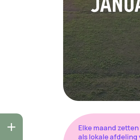
Elke maand zetten
als lokale afdeling