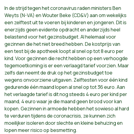
In de strijd tegen het coronavirus raden ministers Ben
Weyts (N-VA) en Wouter Beke (CD&V) aan om wekelijks
een zelftest uit te voeren bij kinderen en jongeren. Dit is
enerzijds geen evidente opdracht en anderzijds heel
belastend voor het gezinsbudget. Al helemaal voor
gezinnen die het niet breed hebben. De kostprijs van
een test bij de apotheek loopt al snel op tot 8 euro per
kind. Voor gezinnen die recht hebben op een verhoogde
tegemoetkoming is er een verlaagd tarief voorzien. Maar
zelfs dan neemt de druk op het gezinsbudget toe
wegens onvoorziene uitgaven. Zelftesten voor één kind
gedurende één maand lopen al snel op tot 36 euro. Aan
het verlaagde tarief is dit nog steeds 4 euro per kind per
maand, 4 euro waar je die maand geen brood voor kan
kopen. Gezinnen in armoede hebben het sowieso al hard
te verduren tijdens de coronacrisis, ze kunnen zich
moeilijker isoleren door slechte en kleine behuizing en
lopen meer risico op besmetting.