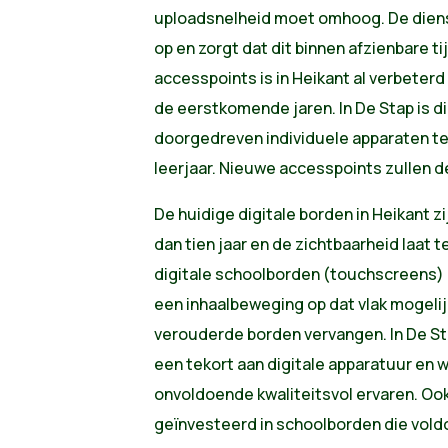
uploadsnelheid moet omhoog. De diens
op en zorgt dat dit binnen afzienbare ti
accesspoints is in Heikant al verbeter
de eerstkomende jaren. In De Stap is 
doorgedreven individuele apparaten te 
leerjaar. Nieuwe accesspoints zullen 
De huidige digitale borden in Heikant z
dan tien jaar en de zichtbaarheid laat 
digitale schoolborden (touchscreens) 
een inhaalbeweging op dat vlak mogelij
verouderde borden vervangen. In De St
een tekort aan digitale apparatuur en
onvoldoende kwaliteitsvol ervaren. Oo
geïnvesteerd in schoolborden die vold