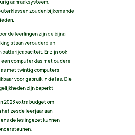
eurig aanraaksysteem,
leuterklassen zouden bijkomende
ieden.
oor de leerlingen zijn de bijna
ikking staan verouderd en
batterijcapaciteit. Er zijn ook
als een computerklas met oudere
klas met twintig computers.
kbaar voor gebruik in de les. Die
elijkheden zijn beperkt.
en 2023 extra budget om
n het zesde leerjaar aan
jdens de les ingezet kunnen
ondersteunen.