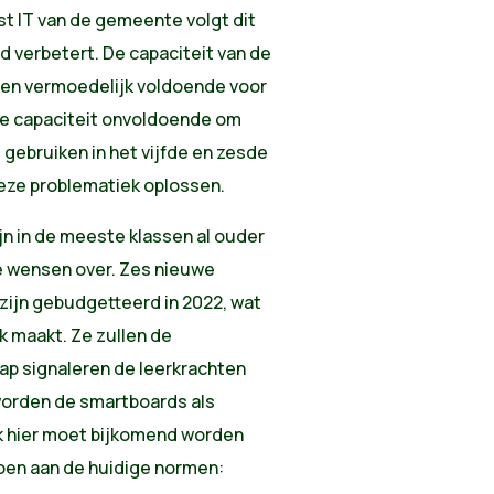
t IT van de gemeente volgt dit
jd verbetert. De capaciteit van de
d en vermoedelijk voldoende voor
die capaciteit onvoldoende om
gebruiken in het vijfde en zesde
deze problematiek oplossen.
ijn in de meeste klassen al ouder
te wensen over. Zes nieuwe
zijn gebudgetteerd in 2022, wat
k maakt. Ze zullen de
ap signaleren de leerkrachten
 worden de smartboards als
k hier moet bijkomend worden
oen aan de huidige normen: