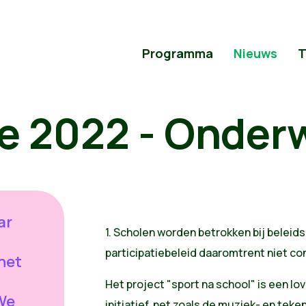
Programma
Nieuws
T
e 2022 - Onderw
ar
1. Scholen worden betrokken bij beleid
participatiebeleid daaromtrent niet con
het
Het project "sport na school" is een l
 We
initiatief, net zoals de muziek- en te