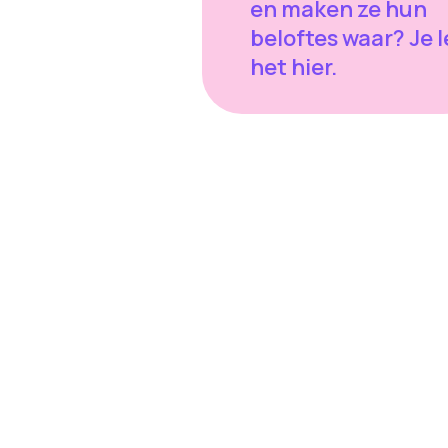
en maken ze hun
beloftes waar? Je 
het hier.