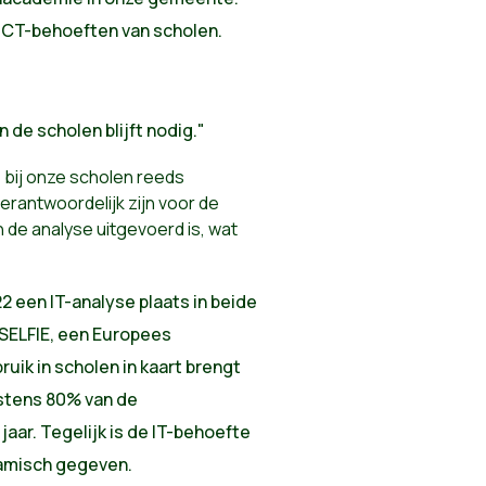
n ICT-behoeften van scholen.
 de scholen blijft nodig."
 bij onze scholen reeds
rantwoordelijk zijn voor de
n de analyse uitgevoerd is, wat
2 een IT-analyse plaats in beide
 SELFIE, een Europees
ik in scholen in kaart brengt
stens 80% van de
jaar. Tegelijk is de IT-behoefte
namisch gegeven.