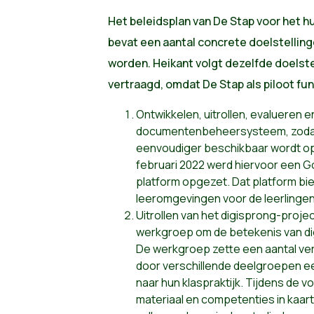
Het beleidsplan van De Stap voor het 
bevat een aantal concrete doelstellin
worden. Heikant volgt dezelfde doelst
vertraagd, omdat De Stap als piloot fu
Ontwikkelen, uitrollen, evalueren en
documentenbeheersysteem, zodat 
eenvoudiger beschikbaar wordt op
februari 2022 werd hiervoor een 
platform opgezet. Dat platform bie
leeromgevingen voor de leerlingen
Uitrollen van het digisprong-projec
werkgroep om de betekenis van dig
De werkgroep zette een aantal verti
door verschillende deelgroepen e
naar hun klaspraktijk. Tijdens de
materiaal en competenties in kaar