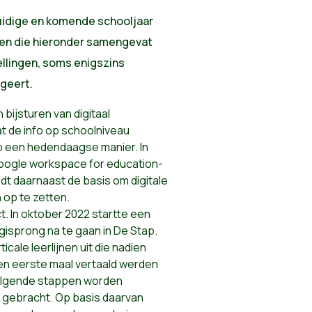
huidige en komende schooljaar
gen die hieronder samengevat
ellingen, soms enigszins
ngeert.
 bijsturen van digitaal
de info op schoolniveau
 een hedendaagse manier. In
Google workspace for education-
dt daarnaast de basis om digitale
 op te zetten.
t. In oktober 2022 startte een
isprong na te gaan in De Stap.
cale leerlijnen uit die nadien
en eerste maal vertaald werden
 volgende stappen worden
t gebracht. Op basis daarvan