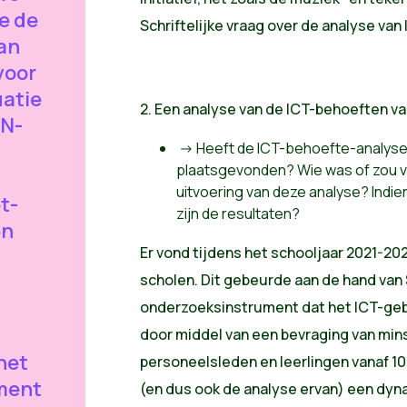
e de
Schriftelijke vraag over de analyse va
an
voor
uatie
2. Een analyse van de ICT-behoeften van
 N-
-> Heeft de ICT-behoefte-analyse
plaatsgevonden? Wie was of zou ve
uitvoering van deze analyse? Indie
t-
zijn de resultaten?
en
Er vond tijdens het schooljaar 2021-202
scholen. Dit gebeurde aan de hand van
onderzoeksinstrument dat het ICT-gebru
door middel van een bevraging van min
het
personeelsleden en leerlingen vanaf 10 
ment
(en dus ook de analyse ervan) een dy