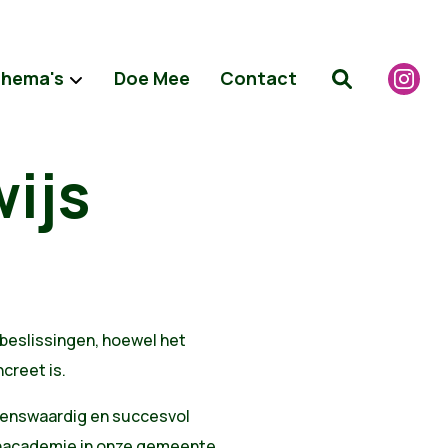
hema's
Doe Mee
Contact
ijs
sbeslissingen, hoewel het
creet is.
ovenswaardig en succesvol
kenacademie in onze gemeente.