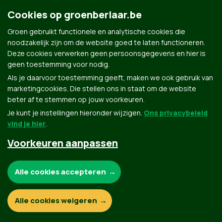
Cookies op groenberlaar.be
Groen gebruikt functionele en analytische cookies die
noodzakelijk zijn om de website goed te laten functioneren.
Deze cookies verwerken geen persoonsgegevens en hier is
geen toestemming voor nodig.
Als je daarvoor toestemming geeft, maken we ook gebruik van
marketingcookies. Die stellen ons in staat om de website
Groen.be
beter af te stemmen op jouw voorkeuren.
Je kunt je instellingen hieronder wijzigen.
Ons privacybeleid
vind je hier
.
Contact
Privacybeleid
Voorkeuren aanpassen
© Copyright Groen 2026 | Gemaakt met
NationBuilder
| Gebouwd door
Tectonica
Noodzakelijke cookies:
Alle cookies accepteren
Functionele en analytische cookies:
Alle cookies weigeren