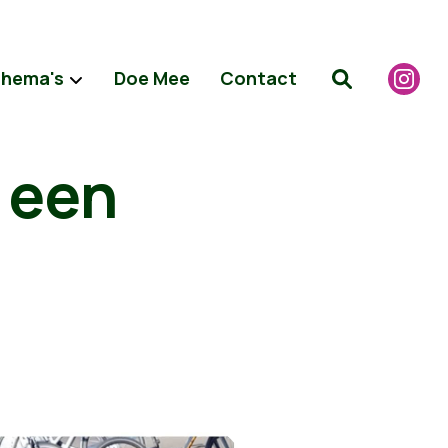
hema's
Doe Mee
Contact
 een