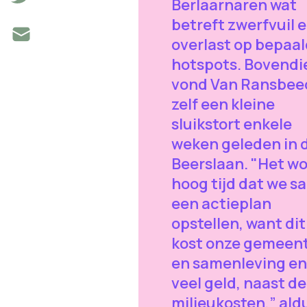
Berlaarnaren wat
betreft zwerfvuil 
overlast op bepaa
hotspots. Bovendi
vond Van Ransbee
zelf een kleine
sluikstort enkele
weken geleden in 
Beerslaan. "Het w
hoog tijd dat we 
een actieplan
opstellen, want dit
kost onze gemeen
en samenleving e
veel geld, naast de
milieukosten,” ald