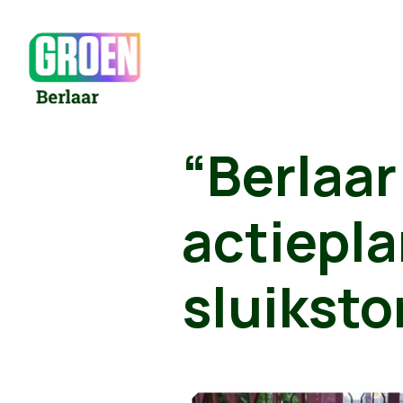
“Berlaar
actiepla
sluiksto