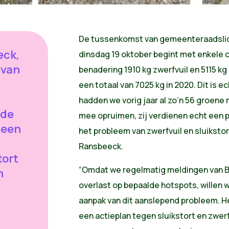
De tussenkomst van gemeenteraadslid
eck,
dinsdag 19 oktober begint met enkele ci
 van
benadering 1910 kg zwerfvuil en 5115 kg
een totaal van 7025 kg in 2020. Dit is ec
hadden we vorig jaar al zo’n 56 groene 
 de
mee opruimen, zij verdienen echt een pl
 een
het probleem van zwerfvuil en sluikstort
Ransbeeck.
tort
“Omdat we regelmatig meldingen van Be
n
overlast op bepaalde hotspots, willen 
aanpak van dit aanslepend probleem. H
een actieplan tegen sluikstort en zwerf