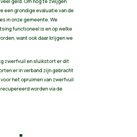
eel geld. Om nog te zwijgen
we een grondige evaluatie van de
jes in onze gemeente. We
sing functioneel is en op welke
rden, want ook daar krijgen we
g zwerfvuil en sluikstort er dit
orten er in verband zijn gebracht
s voor het opruimen van zwerfvuil
gerecupereerd worden via de
,