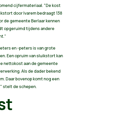
omend cijfermateriaal. "De kost
uikstort door Ivarem bedraagt 138
voor de gemeente Berlaar kennen
rdt opgeruimd tijdens andere
ht."
ters en -peters is van grote
ken. Een opruim van sluikstort kan
s de nettokost aan de gemeente
verwerking. Als de dader bekend
 hem. Daar bovenop komt nog een
" stelt de schepen.
st