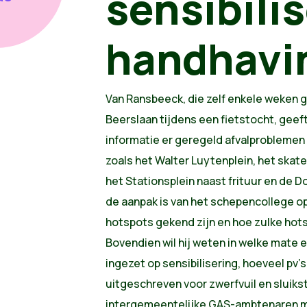
sensibili
handhavi
Van Ransbeeck, die zelf enkele weken g
Beerslaan tijdens een fietstocht, geef
informatie er geregeld afvalproblemen 
zoals het Walter Luytenplein, het skate
het Stationsplein naast frituur en de Do
de aanpak is van het schepencollege op
hotspots gekend zijn en hoe zulke hots
Bovendien wil hij weten in welke mate e
ingezet op sensibilisering, hoeveel pv’
uitgeschreven voor zwerfvuil en sluikst
intergemeentelijke GAS-ambtenaren m