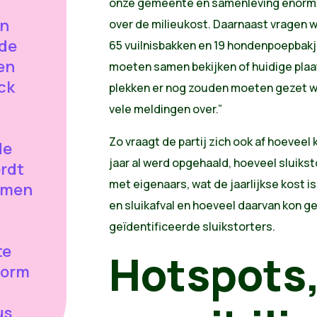
onze gemeente en samenleving enorm v
en
over de milieukost. Daarnaast vragen 
lde
65 vuilnisbakken en 19 hondenpoepbak
en
moeten samen bekijken of huidige plaat
ck
plekken er nog zouden moeten gezet wo
vele meldingen over.”
Zo vraagt de partij zich ook af hoeveel k
de
jaar al werd opgehaald, hoeveel sluikst
ordt
met eigenaars, wat de jaarlijkse kost i
samen
en sluikafval en hoeveel daarvan kon 
geïdentificeerde sluikstorters.
te
Hotspots
norm
us